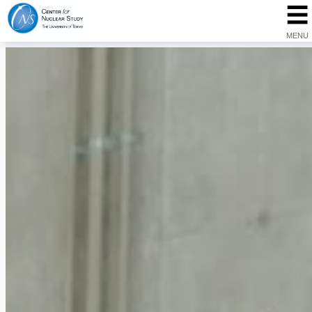
☰
内
容
MENU
を
ス
キ
ッ
プ