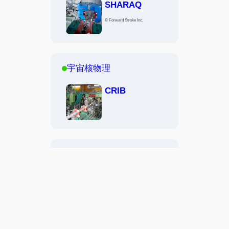
SHARAQ
© Forward Stroke Inc.
宇宙核物理
CRIB
基本対称性
ビームライン
光学系