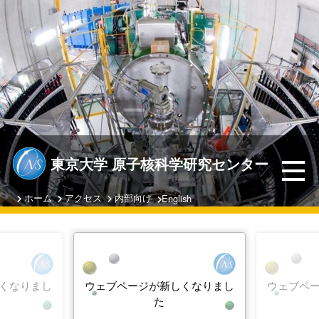
東京大学 原子核科学研究センター
ホーム
アクセス
内部向け
English
くなりまし
ウェブページが新しくなりまし
ウェブペ
た