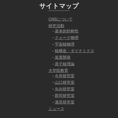
サイトマップ
CNSについて
研究活動
基本的対称性
クォーク物理
宇宙核物理
核構造・ダイナミクス
装置開発
原子核理論
大学院教育
今井研究室
山口研究室
矢向研究室
郡司研究室
酒見研究室
ニュース