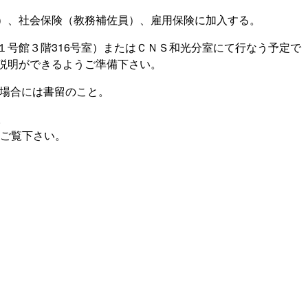
）、社会保険（教務補佐員）、雇用保険に加入する。
１号館３階316号室）またはＣＮＳ和光分室にて行なう予定で
説明ができるようご準備下さい。
の場合には書留のこと。
。
をご覧下さい。