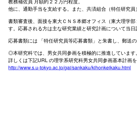
教務補佐員 月額約２２万円程度。
他に、通勤手当を支給する。また、共済組合（特任研究員
書類審査後、面接を東大ＣＮＳ本郷オフィス（東大理学部
す。応募される方は主な研究業績と研究計画について当日
応募書類には 「特任研究員等応募書類」と朱書し、郵送
◎本研究科では、男女共同参画を積極的に推進しています
詳しくは下記URL の理学系研究科男女共同参画基本計画
http://www.s.u-tokyo.ac.jp/gai/sankaku/kihonkeikaku.html