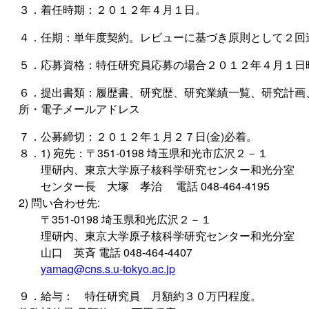
３．着任時期：２０１２年４月１日。
４．任期：単年度契約。レビューに基づき原則として２回
５．応募資格：特任研究員応募の場合２０１２年４月１日
６．提出書類：履歴書、研究歴、研究業績一覧、研究計画
所・電子メールアドレス
７．公募締切：２０１２年１月２７日(金)必着。
８．1) 宛先：〒351-0198 埼玉県和光市広沢２－１
理研内、東京大学原子核科学研究センター和光分室
センター長 大塚 孝治 電話 048-464-4195
2) 問い合わせ先:
〒351-0198 埼玉県和光広沢２－１
理研内、東京大学原子核科学研究センター和光分室
山口 英斉 電話 048-464-4407
yamag@cns.s.u-tokyo.ac.jp
９．給与： 特任研究員 月額約３０万円程度。