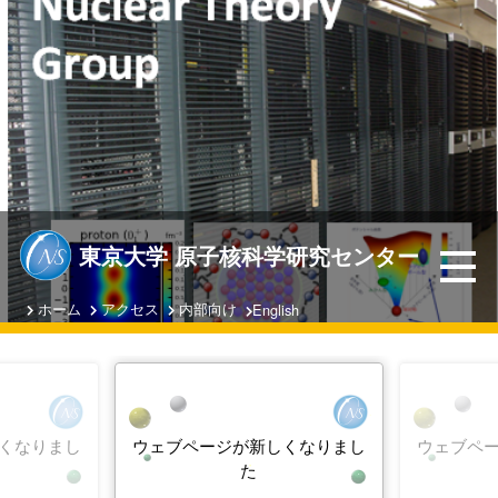
東京大学 原子核科学研究センター
ホーム
アクセス
内部向け
English
くなりまし
ウェブページが新しくなりまし
ウェブペ
た