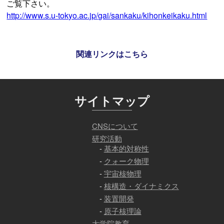
ご覧下さい。
http://www.s.u-tokyo.ac.jp/gai/sankaku/kihonkeikaku.html
関連リンクはこちら
サイトマップ
CNSについて
研究活動
基本的対称性
クォーク物理
宇宙核物理
核構造・ダイナミクス
装置開発
原子核理論
大学院教育