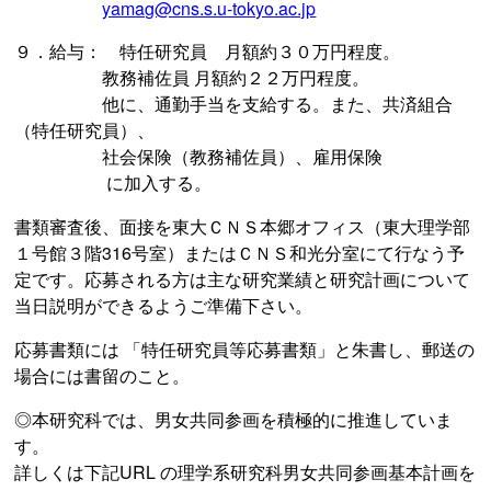
yamag@cns.s.u-tokyo.ac.jp
９．給与： 特任研究員 月額約３０万円程度。
教務補佐員 月額約２２万円程度。
他に、通勤手当を支給する。また、共済組合
（特任研究員）、
社会保険（教務補佐員）、雇用保険
に加入する。
書類審査後、面接を東大ＣＮＳ本郷オフィス（東大理学部
１号館３階316号室）またはＣＮＳ和光分室にて行なう予
定です。応募される方は主な研究業績と研究計画について
当日説明ができるようご準備下さい。
応募書類には 「特任研究員等応募書類」と朱書し、郵送の
場合には書留のこと。
◎本研究科では、男女共同参画を積極的に推進していま
す。
詳しくは下記URL の理学系研究科男女共同参画基本計画を