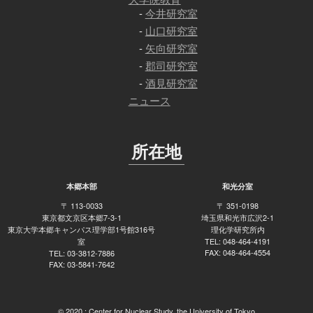
今井研究室
山口研究室
矢向研究室
郡司研究室
酒見研究室
ニュース
所在地
本郷本部
和光分室
〒 113-0033
〒 351-0198
東京都文京区本郷7-3-1
埼玉県和光市広沢2-1
東京大学本郷キャンパス理学部1号館316号
理化学研究所内
室
TEL: 048-464-4191
FAX: 048-464-4554
TEL: 03-3812-7886
FAX: 03-5841-7642
© 2020 :
Center for Nuclear Study, the University of Tokyo